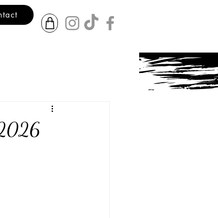
ntact
t 2026