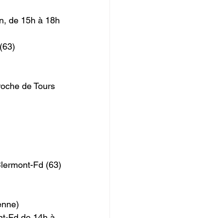
on, de 15h à 18h
(63)
roche de Tours 
lermont-Fd (63)
enne)
nt-Fd de 14h à 