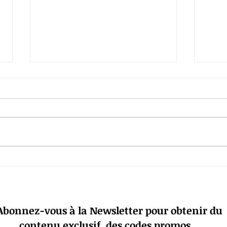
Blabla
🗣️ Peut-on tout écrire sous couvert
de DN
de la liberté d’expression ?
tique de confidentialité
Mentions légales et Condit
Abonnez-vous à la Newsletter pour obtenir du
contenu exclusif, des codes promos...