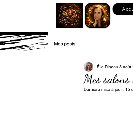
Accu
Mes posts
Élie Rineau
3 août
Mes salons
Dernière mise à jour :
15 o