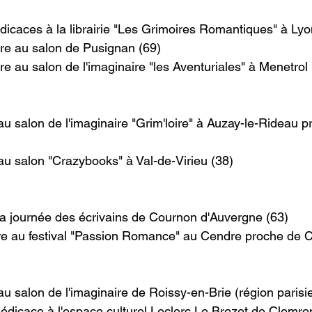
dicaces à la librairie "Les Grimoires Romantiques" à Ly
re au salon de Pusignan (69)
e au salon de l'imaginaire "les Aventuriales" à Menetrol 
au salon de l'imaginaire "Grim'loire" à Auzay-le-Rideau p
au salon "Crazybooks" à Val-de-Virieu (38)
a journée des écrivains de Cournon d'Auvergne (63)
e au festival "Passion Romance" au Cendre proche de C
u salon de l'imaginaire de Roissy-en-Brie (région parisi
édicace à l'espace culturel Leclerc Le Brezet de Clemro