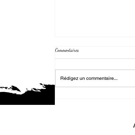
Commentaires
Rédigez un commentaire...
Fantasy et dystopie, un autre regard
sur le monde...
Poli